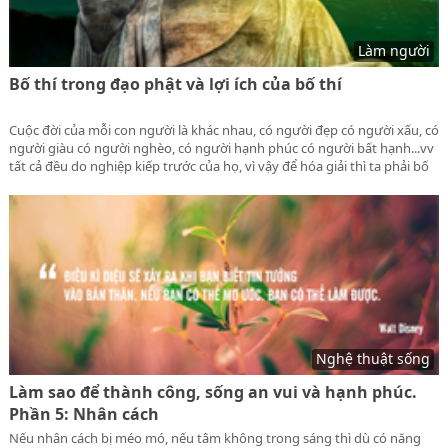
Làm người
Bố thí trong đạo phật và lợi ích của bố thí
Cuộc đời của mỗi con người là khác nhau, có người đẹp có người xấu, có
người giàu có người nghèo, có người hạnh phúc có người bất hạnh...vv
tất cả đều do nghiệp kiếp trước của họ, vì vậy để hóa giải thì ta phải bố
thí tạo phước. Vậy Bố thí trong đạo phật và lợi ích của bố thí như thế
nào, ta hãy tìm hiểu tiếp.
Nghệ thuật sống
Làm sao để thành công, sống an vui và hạnh phúc.
Phần 5: Nhân cách
Nếu nhân cách bị méo mó, nếu tâm không trong sáng thì dù có năng