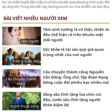
lực và nhiệt huyết đến mấy, trị số âm của kết quả phương trình cuộc đời
lại càng lớn. Trong bài viết này, lamnguoi.net xin chia sẻ đến các bạn đọc,
tính cách để thành công, sống an vui và hạnh phúc, hướng đến cuộc
sống đích thực.
BÀI VIẾT NHIỀU NGƯỜI XEM
Tâm sinh tướng là có thật, thiện ác
đều thể hiện rõ trên khuôn mặt
mỗi người
Làm người
Sức khỏe là tài sản quý giá quan
trọng nhất của con người
Triết lý cuộc đời
Câu chuyện thành công Nguyễn
Văn Đông: Ông chủ Tập đoàn Rạng
Câu chuyện thành
Đông cuộc đời phiêu bạc nhiều nơi
công
để lập nghiệp lớn
Sông sâu tĩnh lặng lúa chín cúi
đầu, nước sâu tĩnh lặng người
khôn kiệm lời
Nghệ thuật sống