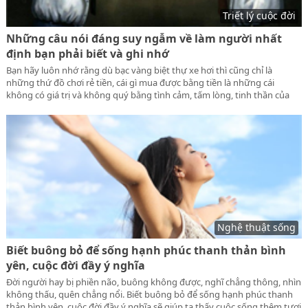
Triết lý cuộc đời
Những câu nói đáng suy ngẫm về làm người nhất
định bạn phải biết và ghi nhớ
Bạn hãy luôn nhớ rằng dù bạc vàng biệt thự xe hơi thì cũng chỉ là
những thứ đồ chơi rẻ tiền, cái gì mua được bằng tiền là những cái
không có giá trị và không quý bằng tình cảm, tấm lòng, tinh thần của
con người, tiền không mua được tình yêu chân thành của con người.
Nghệ thuật sống
Biết buông bỏ để sống hạnh phúc thanh thản bình
yên, cuộc đời đầy ý nghĩa
Đời người hay bị phiền não, buông không được, nghĩ chẳng thông, nhìn
không thấu, quên chẳng nổi. Biết buông bỏ để sống hạnh phúc thanh
thản bình yên, cuộc đời đầy ý nghĩa sẽ giúp ta thấy cuộc sống thêm tươi