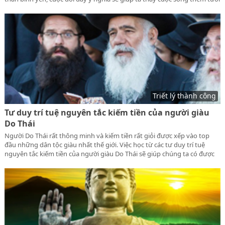
đẹp.
Triết lý thành công
Tư duy trí tuệ nguyên tắc kiếm tiền của người giàu
Do Thái
Người Do Thái rất thông minh và kiếm tiền rất giỏi được xếp vào top
đầu những dân tộc giàu nhất thế giới. Việc học từ các tư duy trí tuệ
nguyên tắc kiếm tiền của người giàu Do Thái sẽ giúp chúng ta có được
những tư duy cách kiếm tiền tốt của dân tộc này, qua đó nếu bạn biết
áp dụng đúng thì chắc chắn bạn sẽ giàu có.