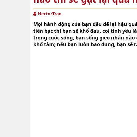
HectorTran
Mọi hành động của bạn đều để lại hậu quả
tiền bạc thì bạn sẽ khổ đau, coi tình yêu
trong cuộc sống, bạn sống gieo nhân nào t
khổ tâm; nếu bạn luôn bao dung, bạn sẽ 