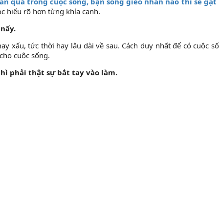
ân quả trong cuộc sống, bạn sống gieo nhân nào thì sẽ gặt 
c hiểu rõ hơn từng khía cạnh.
 nấy.
ay xấu, tức thời hay lâu dài về sau. Cách duy nhất để có cuộc s
cho cuộc sống.
hì phải thật sự bắt tay vào làm.