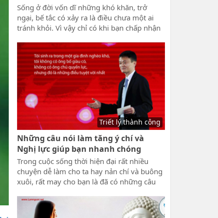
Sống ở đời vốn dĩ những khó khăn, trở
ngại, bế tắc có xảy ra là điều chưa một ai
tránh khỏi. Vì vậy chỉ có khi bạn chấp nhận
đối diện với tất thảy, bạn chọn sống mạnh
mẽ và lạc quan thì tương lai bạn sẽ được
thay đổi. Sống mạnh mẽ và lạc quan để
vượt lên hoàn cảnh.
Triết lý thành công
Những câu nói làm tăng ý chí và
Nghị lực giúp bạn nhanh chóng
thành công và giàu có
Trong cuộc sống thời hiện đại rất nhiều
chuyện dễ làm cho ta hay nản chí và buông
xuôi, rất may cho bạn là đã có những câu
nói làm tăng ý chí và Nghị lực của
lamnguoi.net gửi đến bạn. Qua các câu nói
này sẽ làm cho bạn có thêm khí thế và