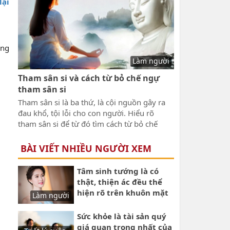
lại
truyền lửa cảm hứng giúp bạn làm việc yêu
đời và hiệu quả. Bây giờ xin mời bạn đến
với những câu nói làm tăng ý chí và Nghị
lực giúp bạn nhanh chóng giàu có.
ống
Làm người
Tham sân si và cách từ bỏ chế ngự
tham sân si
Tham sân si là ba thứ, là cội nguồn gây ra
đau khổ, tội lỗi cho con người. Hiểu rõ
tham sân si để từ đó tìm cách từ bỏ chế
ngự tham sân si. Tham lam khiến con
người đau khổ. Từ chữ tham mới nổi lên
BÀI VIẾT NHIỀU NGƯỜI XEM
sân hận, mới khiến con người si mê u tối,
từ đó gây nên nghiệp ác, khổ đau cho con
Tâm sinh tướng là có
người.
thật, thiện ác đều thể
hiện rõ trên khuôn mặt
Làm người
mỗi người
Sức khỏe là tài sản quý
giá quan trọng nhất của