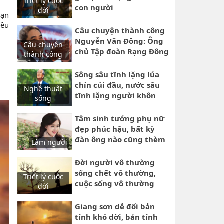
Triết lý cuộc
con người
đời
bạn
iều
Câu chuyện thành công
Nguyễn Văn Đông: Ông
Câu chuyện
chủ Tập đoàn Rạng Đông
thành công
cuộc đời phiêu bạc
nhiều nơi để lập nghiệp
Sông sâu tĩnh lặng lúa
lớn
chín cúi đầu, nước sâu
Nghệ thuật
tĩnh lặng người khôn
sống
kiệm lời
Tâm sinh tướng phụ nữ
đẹp phúc hậu, bất kỳ
đàn ông nào cũng thèm
Làm người
muốn
Đời người vô thường
sống chết vô thường,
Triết lý cuộc
cuộc sống vô thường
đời
nào ai biết trước ngày
mai
Giang sơn dễ đổi bản
tính khó dời, bản tính