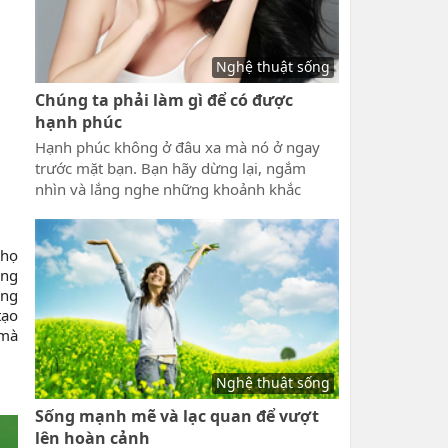
Nghệ thuật sống
Chúng ta phải làm gì để có được
hạnh phúc
Hạnh phúc không ở đâu xa mà nó ở ngay
trước mặt bạn. Bạn hãy dừng lại, ngắm
nhìn và lắng nghe những khoảnh khắc
thường ngày của cuộc sống, trong dòng
chảy hối hả nhộn nhịp của thời đại này, bạn
đã bỏ lỡ hạnh phúc, vậy chúng ta phải làm
thọ
gì để có được hạnh phúc và tận hưởng nó,
úng
xin mời bạn hãy đọc tiếp...
ông
tạo
 mà
Nghệ thuật sống
Sống mạnh mẽ và lạc quan để vượt
lên hoàn cảnh