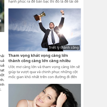
hạnh phúc ra để bàn bạc thì đó là đề tài dễ
dàng hơn. Nhưng làm sao để thành công,
sống an vui và hạnh phúc song hành với
nhau thì đó là một bài toán cần phải tư duy
đúng phương hướng ngay từ đầu, mới có
thể đạt được kết quả như mong đợi.
Triết lý thành công
Tham vọng khát vọng càng lớn
hải
quả
thành công càng lớn càng nhiều
quả
Ước mơ càng lớn và tham vọng càng lớn sẽ
hạt
giúp ta vượt qua và chinh phục những cột
một
mốc gian khó nhất trên con đường đi đến
nh.
thành công. Tham vọng khát vọng là nguồn
anh
năng lượng của cuộc sống, tạo động lực lớn
.
để chúng ta vươn xa trên đường đời. Tôi
thích tất cả mọi thứ hừng hực khí thế, bao
gồm cả tham vọng, cho dù đó là sự tham
vọng có thể thiêu đốt con người.