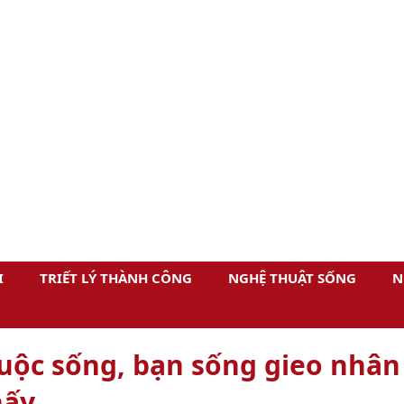
I
TRIẾT LÝ THÀNH CÔNG
NGHỆ THUẬT SỐNG
N
uộc sống, bạn sống gieo nhân
nấy