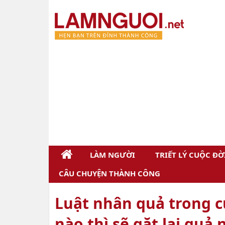
LÀM NGƯỜI
TRIẾT LÝ CUỘC ĐỜ
CÂU CHUYỆN THÀNH CÔNG
Luật nhân quả trong c
nào thì sẽ gặt lại quả 