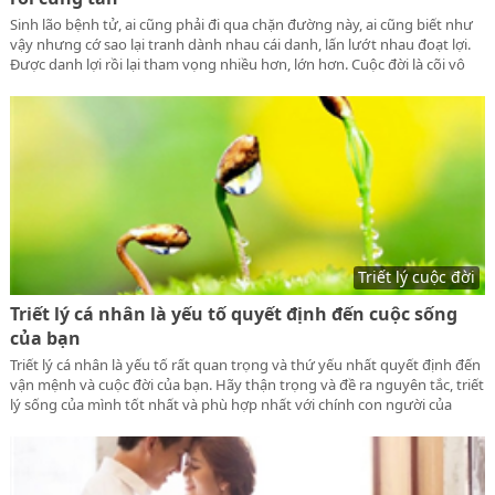
Sinh lão bệnh tử, ai cũng phải đi qua chặn đường này, ai cũng biết như
vậy nhưng cớ sao lại tranh dành nhau cái danh, lấn lướt nhau đoạt lợi.
Được danh lợi rồi lại tham vọng nhiều hơn, lớn hơn. Cuộc đời là cõi vô
thường cõi tạm, tiền tài danh vọng rồi cũng tan cũng sẽ mất hết, cuối
cùng cũng chỉ là một cuộc chơi, để rồi trắng tay lúc trở về cát bụi.
Triết lý cuộc đời
Triết lý cá nhân là yếu tố quyết định đến cuộc sống
của bạn
Triết lý cá nhân là yếu tố rất quan trọng và thứ yếu nhất quyết định đến
vận mệnh và cuộc đời của bạn. Hãy thận trọng và đề ra nguyên tắc, triết
lý sống của mình tốt nhất và phù hợp nhất với chính con người của
mình. Hãy cùng lamnguoi.net tìm hiểu triết lý này.