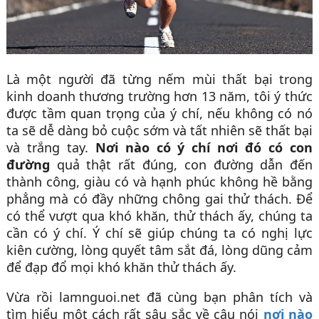
Là một người đã từng nếm mùi thất bại trong
kinh doanh thương trường hơn 13 năm, tôi ý thức
được tầm quan trọng của ý chí, nếu không có nó
ta sẽ dễ dàng bỏ cuộc sớm và tất nhiên sẽ thất bại
và trắng tay.
Nơi nào có ý chí nơi đó có con
đường
quả thật rất đúng, con đường dẫn đến
thành công, giàu có và hạnh phúc không hề bằng
phẳng mà có đầy những chông gai thử thách. Để
có thể vượt qua khó khăn, thử thách ấy, chúng ta
cần có ý chí. Ý chí sẽ giúp chúng ta có nghị lực
kiên cường, lòng quyết tâm sắt đá, lòng dũng cảm
để đạp đổ mọi khó khăn thử thách ấy.
Vừa rồi lamnguoi.net đã cùng bạn phân tích và
tìm hiểu một cách rất sâu sắc về câu nói
nơi nào