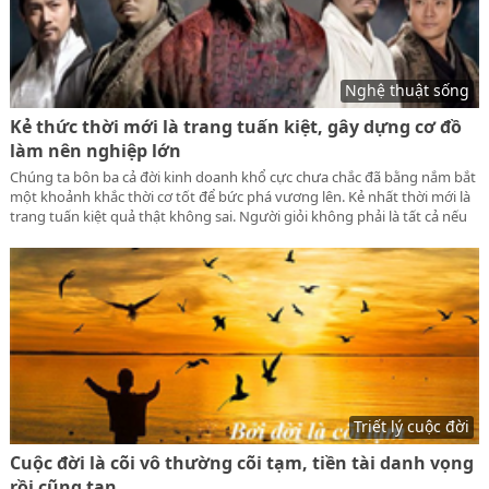
Nghệ thuật sống
Kẻ thức thời mới là trang tuấn kiệt, gây dựng cơ đồ
làm nên nghiệp lớn
Chúng ta bôn ba cả đời kinh doanh khổ cực chưa chắc đã bằng nắm bắt
một khoảnh khắc thời cơ tốt để bức phá vương lên. Kẻ nhất thời mới là
trang tuấn kiệt quả thật không sai. Người giỏi không phải là tất cả nếu
như không được đặt đúng chỗ, chọn đúng thời điểm, và phù hợp với
hoàn cảnh thực tế của xã hội thì cũng vô dụng.
Triết lý cuộc đời
Cuộc đời là cõi vô thường cõi tạm, tiền tài danh vọng
rồi cũng tan