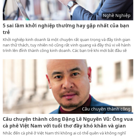
Nghề Nghiệp
5 sai lầm khởi nghiệp thường hay gặp nhất của bạn
trẻ
Khởi nghiệp kinh doanh là một chuyện rất quan trọng và đầy tính gian
nan thử thách, tuy nhiên nó cũng rất vinh quang và đầy thú vị về hành
trình lên đỉnh thành công kinh doanh. Các bạn trẻ khi mới bắt đầu sẽ
mắt phải 5 sai lầm khởi nghiệp thường hay gặp này nhất.
Câu chuyện thành công
Câu chuyện thành công Đặng Lê Nguyên Vũ: Ông vua
cà phê Việt Nam với tuổi thơ đầy khó khăn và gian
khó
Nhắc đến cà phê ở Việt Nam thì không ai có thể quên và không nghĩ