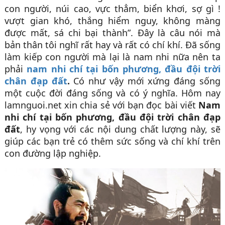
con người, núi cao, vực thẳm, biển khơi, sợ gì !
vượt gian khó, thắng hiểm nguy, không màng
được mất, sá chi bại thành”. Đây là câu nói mà
bản thân tôi nghĩ rất hay và rất có chí khí. Đã sống
làm kiếp con người mà lại là nam nhi nữa nên ta
phải
nam nhi chí tại bốn phương, đầu đội trời
chân đạp đất
.
Có như vậy mới xứng đáng sống
một cuộc đời đáng sống và có ý nghĩa. Hôm nay
lamnguoi.net xin chia sẻ với bạn đọc bài viết
Nam
nhi chí tại bốn phương, đầu đội trời chân đạp
đất
, hy vọng với các nội dung chất lượng này, sẽ
giúp các bạn trẻ có thêm sức sống và chí khí trên
con đường lập nghiệp.