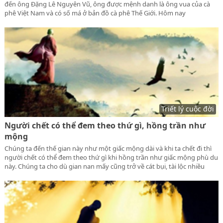
đến ông Đặng Lê Nguyên Vũ, ông được mệnh danh là ông vua của cà
phê Việt Nam và có số má ở bản đồ cà phê Thế Giới. Hôm nay
lamnguoi.net xin chia sẻ đến quý độc giả về câu chuyện thành công của
Đặng Lê Nguyên Vũ
Triết lý cuộc đời
Người chết có thể đem theo thứ gì, hồng trần như
mộng
Chúng ta đến thế gian này như một giấc mộng dài và khi ta chết đi thì
người chết có thể đem theo thứ gì khi hồng trần như giấc mộng phù du
này. Chúng ta cho dù gian nan mấy cũng trở về cát bụi, tài lộc nhiều
cũng tay trắng ra đi, quyền cao chức trọng rồi cũng bỏ, nhắm mắt xuôi
tay nghĩ được gì.