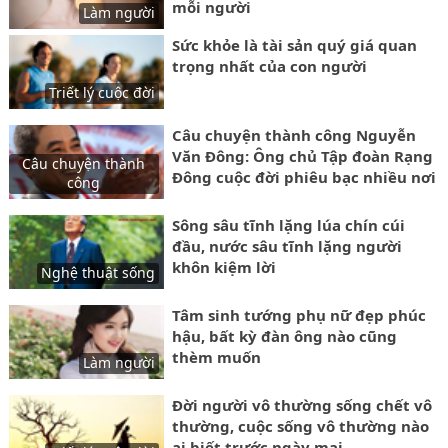
mỗi người
Làm người
Sức khỏe là tài sản quý giá quan
trọng nhất của con người
Triết lý cuộc đời
Câu chuyện thành công Nguyễn
Văn Đông: Ông chủ Tập đoàn Rạng
Câu chuyện thành
Đông cuộc đời phiêu bạc nhiều nơi
công
để lập nghiệp lớn
Sông sâu tĩnh lặng lúa chín cúi
đầu, nước sâu tĩnh lặng người
khôn kiệm lời
Nghệ thuật sống
Tâm sinh tướng phụ nữ đẹp phúc
hậu, bất kỳ đàn ông nào cũng
thèm muốn
Làm người
Đời người vô thường sống chết vô
thường, cuộc sống vô thường nào
ai biết trước ngày mai