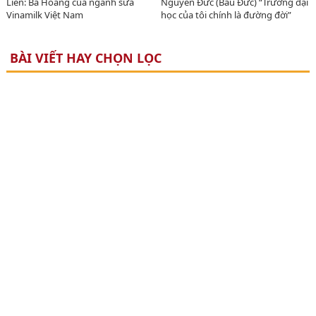
Liên: Bà Hoàng của ngành sữa
Nguyên Đức (Bầu Đức) “Trường đại
Vinamilk Việt Nam
học của tôi chính là đường đời”
BÀI VIẾT HAY CHỌN LỌC