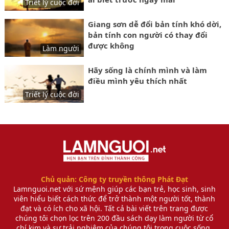
Triết lý cuộc đời
Giang sơn dễ đổi bản tính khó dời,
bản tính con người có thay đổi
được không
Làm người
Hãy sống là chính mình và làm
điều mình yêu thích nhất
Triết lý cuộc đời
Chủ quản: Công ty truyền thông Phát Đạt
Lamnguoi.net với sứ mệnh giúp các bạn trẻ, học sinh, sinh
viên hiểu biết cách thức để trở thành một người tốt, thành
đạt và có ích cho xã hội. Tất cả bài viết trên trang được
chúng tôi chọn lọc trên 200 đầu sách dạy làm người từ cổ
chí kim và sự trải nghiệm của chúng tôi trong cuộc sống.