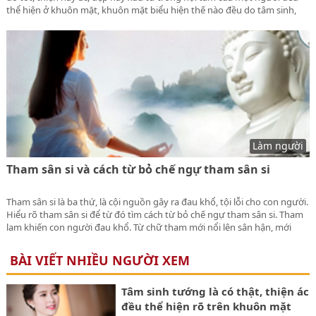
thể hiện ở khuôn mặt, khuôn mặt biểu hiện thế nào đều do tâm sinh,
tâm sinh tướng phụ nữ đẹp phúc hậu. Phụ nữ lương thiện thuần phác
có thiện tâm, ắt sẽ có vẻ đẹp bên ngoài.
Làm người
Tham sân si và cách từ bỏ chế ngự tham sân si
Tham sân si là ba thứ, là cội nguồn gây ra đau khổ, tội lỗi cho con người.
Hiểu rõ tham sân si để từ đó tìm cách từ bỏ chế ngự tham sân si. Tham
lam khiến con người đau khổ. Từ chữ tham mới nổi lên sân hận, mới
khiến con người si mê u tối, từ đó gây nên nghiệp ác, khổ đau cho con
người.
BÀI VIẾT NHIỀU NGƯỜI XEM
Tâm sinh tướng là có thật, thiện ác
đều thể hiện rõ trên khuôn mặt