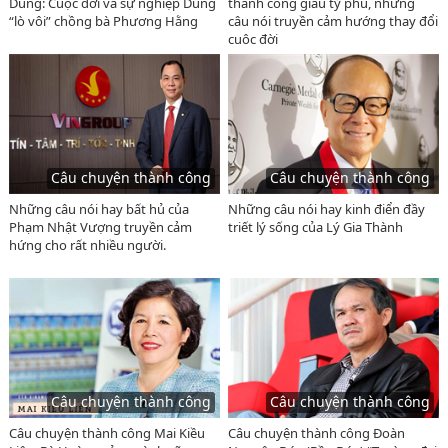
Dũng: Cuộc đời và sự nghiệp Dũng
thành công giàu tỷ phú, những
“lò vôi” chồng bà Phương Hằng
câu nói truyền cảm hướng thay đổi
cuộc đời
Câu chuyện thành công
Câu chuyện thành công
Những câu nói hay bất hủ của
Những câu nói hay kinh điển đầy
Phạm Nhật Vượng truyền cảm
triết lý sống của Lý Gia Thành
hứng cho rất nhiều người.
Câu chuyện thành công
Câu chuyện thành công
Câu chuyện thành công Mai Kiều
Câu chuyện thành công Đoàn