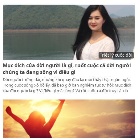
gian là cõi tạm, thân xác này chỉ là tạm bợ, vậy nên ta đừng mãi u mê,
giàu sang phú quý rồi có mang theo được gì?
Triết lý cuộc đời
Mục đích của đời người là gì, ruốt cuộc cả đời người
chúng ta đang sống vì điều gì
Đời người tưởng dài, nhưng khi quay đầu lại mới thấy thật ngắn ngủi.
Trong cuộc sống xô bồ ấy, đã bao giờ bạn nghiêm túc tự hỏi: Mục đích
của đời người là gì? Vì điều gì mà sống? Và rốt cuộc cả đời truy cầu là
điều gì?