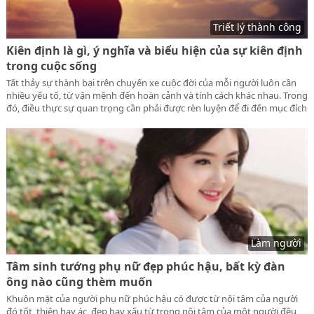
Triết lý thành công
Kiên định là gì, ý nghĩa và biểu hiện của sự kiên định
trong cuộc sống
Tất thảy sự thành bại trên chuyến xe cuộc đời của mỗi người luôn cần
nhiều yếu tố, từ vận mệnh đến hoàn cảnh và tính cách khác nhau. Trong
đó, điều thực sự quan trọng cần phải được rèn luyện để đi đến mục đích
cuối cùng, để đạt được thành công, người đó phải có tính kiên định. Vậy,
Kiên định là gì, ý nghĩa và biểu hiện của sự kiên định trong cuộc sống
như thế nào.
Làm người
Tâm sinh tướng phụ nữ đẹp phúc hậu, bất kỳ đàn
ông nào cũng thèm muốn
Khuôn mặt của người phụ nữ phúc hậu có được từ nội tâm của người
đó tốt, thiện hay ác, đẹp hay xấu từ trong nội tâm của một người đều