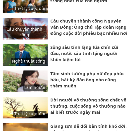
trọng nhất của con người
Triết lý cuộc đời
Câu chuyện thành công Nguyễn
Văn Đông: Ông chủ Tập đoàn Rạng
Câu chuyện thành
Đông cuộc đời phiêu bạc nhiều nơi
công
để lập nghiệp lớn
Sông sâu tĩnh lặng lúa chín cúi
đầu, nước sâu tĩnh lặng người
khôn kiệm lời
Nghệ thuật sống
Tâm sinh tướng phụ nữ đẹp phúc
hậu, bất kỳ đàn ông nào cũng
thèm muốn
Làm người
Đời người vô thường sống chết vô
thường, cuộc sống vô thường nào
ai biết trước ngày mai
Triết lý cuộc đời
Giang sơn dễ đổi bản tính khó dời,