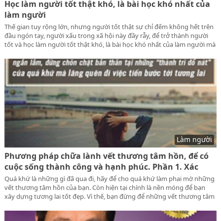
Học làm người tốt thật khó, là bài học khó nhất của
làm người
Thế gian tuy rộng lớn, nhưng người tốt thật sự chỉ đếm không hết trên
đầu ngón tay, người xấu trong xã hội này đầy rẫy, để trở thành người
tốt và học làm người tốt thật khó, là bài học khó nhất của làm người mà
không phải ai trong cuộc đời này cũng học được và làm người tốt được.
Làm người
Phương pháp chữa lành vết thương tâm hồn, để có
cuộc sống thành công và hạnh phúc. Phần 1. Xác
định suy nghĩ tiêu cực
Quá khứ là những gì đã qua đi, hãy để cho quá khứ làm phai mờ những
vết thương tâm hồn của bạn. Còn hiện tại chính là nền móng để bạn
xây dựng tương lai tốt đẹp. Vì thế, bạn đừng để những vết thương tâm
hồn trong quá khứ làm ảnh hưởng đến cuộc đời của bạn.