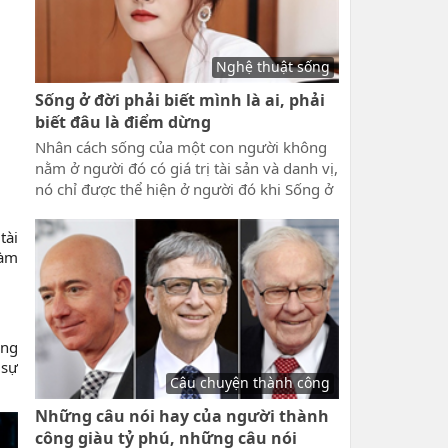
Nghệ thuật sống
Sống ở đời phải biết mình là ai, phải
biết đâu là điểm dừng
Nhân cách sống của một con người không
nằm ở người đó có giá trị tài sản và danh vị,
nó chỉ được thể hiện ở người đó khi Sống ở
đời phải biết mình là ai, phải biết đâu là
điểm dừng. Phải biết mình ở mức độ nào
tài
của xã hội và thành tích mình đạt được,
làm
mục tiêu đạt được để biết dừng lại đúng
lúc.
ông
 sự
Câu chuyện thành công
Những câu nói hay của người thành
công giàu tỷ phú, những câu nói