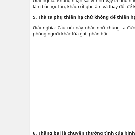
Giải nghĩa: Không nhận sai vì như vậy là nhu nh
làm bài học lớn, khắc cốt ghi tâm và thay đổi để 
5. Thà ta phụ thiên hạ chứ không để thiên h
Giải nghĩa: Câu nói này nhắc nhở chúng ta đừ
phòng người khác lừa gạt, phản bội.
6. Thắng bại là chuyện thường tình của binh