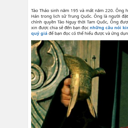
Tào Tháo sinh năm 195 và mất năm 220. Ông hưở
Hán trong lịch sử Trung Quốc. Ông là người đặt
chính quyền Tào Ngụy thời Tam Quốc, Ông được 
xin được chia sẻ đến bạn đọc
những
câu nói k
quý giá
để bạn đọc có thể hiểu được và ứng dụn