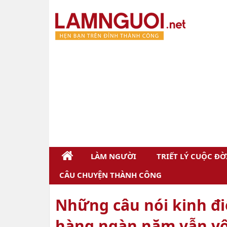
LÀM NGƯỜI
TRIẾT LÝ CUỘC ĐỜ
CÂU CHUYỆN THÀNH CÔNG
Những câu nói kinh điể
hàng ngàn năm vẫn vô