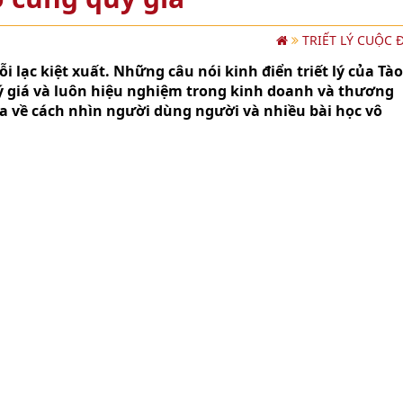
TRIẾT LÝ CUỘC 
i lạc kiệt xuất. Những câu nói kinh điển triết lý của Tà
 giá và luôn hiệu nghiệm trong kinh doanh và thương
ta về cách nhìn người dùng người và nhiều bài học vô