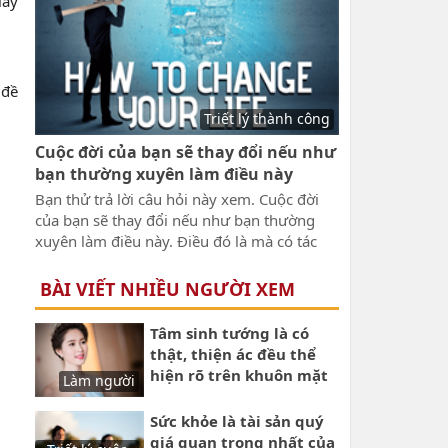
lấy
lý này.
 đề
Triết lý thành công
Cuộc đời của bạn sẽ thay đổi nếu như
bạn thường xuyên làm điều này
Bạn thử trả lời câu hỏi này xem. Cuộc đời
của bạn sẽ thay đổi nếu như bạn thường
xuyên làm điều này. Điều đó là mà có tác
động ghê gớm vậy. Điều gì giúp bạn vượt
qua khó khăn ? Điều gì giúp bạn mạnh mẽ
BÀI VIẾT NHIỀU NGƯỜI XEM
đứng lên sau khi gặp thất bại ? Điều gì giúp
bạn mau tiến đến thành công ? Điều gì vậy
Tâm sinh tướng là có
?
thật, thiện ác đều thể
hiện rõ trên khuôn mặt
Làm người
mỗi người
Sức khỏe là tài sản quý
giá quan trọng nhất của