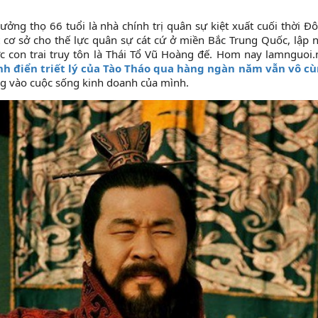
ng thọ 66 tuổi là nhà chính trị quân sự kiệt xuất cuối thời Đ
 cơ sở cho thế lực quân sự cát cứ ở miền Bắc Trung Quốc, lập 
con trai truy tôn là Thái Tổ Vũ Hoàng đế. Hom nay lamnguoi.
inh điển triết lý của Tào Tháo qua hàng ngàn năm vẫn vô c
g vào cuộc sống kinh doanh của mình.