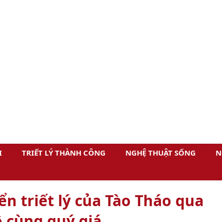
I
TRIẾT LÝ THÀNH CÔNG
NGHỆ THUẬT SỐNG
N
n triết lý của Tào Tháo qua
 cùng quý giá