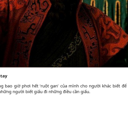
 tay
g bao giờ phơi hết ‘ruột gan’ của mình cho người khác biết để
hững người biết giấu đi những điều cần giấu.