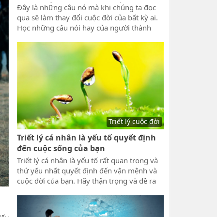
truyền cảm hướng thay đổi cuộc đời
Đây là những câu nó mà khi chúng ta đọc
qua sẽ làm thay đổi cuộc đời của bất kỳ ai.
Học những câu nói hay của người thành
công giàu tỷ phú, những câu nói truyền
cảm hướng thay đổi cuộc đời, giúp ta tỉnh
ngộ và bừng sáng niềm tin hy vọng với
tương lai sáng ngời. Bạn sẽ thấy được sự
khác biệt của người giàu và người nghèo
qua từng câu nói.
Triết lý cuộc đời
Triết lý cá nhân là yếu tố quyết định
đến cuộc sống của bạn
Triết lý cá nhân là yếu tố rất quan trọng và
thứ yếu nhất quyết định đến vận mệnh và
cuộc đời của bạn. Hãy thận trọng và đề ra
nguyên tắc, triết lý sống của mình tốt nhất
và phù hợp nhất với chính con người của
mình. Hãy cùng lamnguoi.net tìm hiểu triết