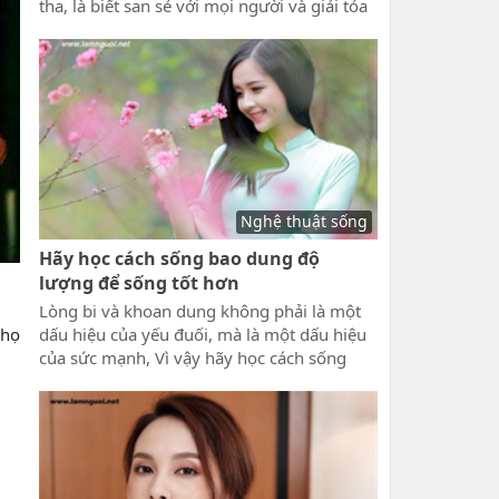
tha, là biết san sẻ với mọi người và giải tỏa
tâm hồn mình để luôn sống hướng thiện.
Trái ngược với điều này, đó là những con
người có lối sống tính cách ích kỷ, đố kị và
ganh ghét. Vậy Sống ích kỷ là gì, tính cách
và biểu hiện của người ích kỷ như thế nào.
Nghệ thuật sống
Hãy học cách sống bao dung độ
lượng để sống tốt hơn
Lòng bi và khoan dung không phải là một
dấu hiệu của yếu đuối, mà là một dấu hiệu
 họ
của sức mạnh, Vì vậy hãy học cách sống
bao dung độ lượng để sống tốt hơn. Những
đức tính tốt đáng có của mỗi người là sự
khoan dung, độ lượng giàu lòng nhân ái
của con người.