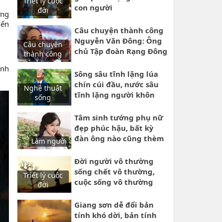
Triết lý cuộc
con người
đời
ừng
iến
Câu chuyện thành công
Nguyễn Văn Đông: Ông
Câu chuyện
chủ Tập đoàn Rạng Đông
thành công
cuộc đời phiêu bạc
ình
nhiều nơi để lập nghiệp
Sông sâu tĩnh lặng lúa
lớn
chín cúi đầu, nước sâu
Nghệ thuật
tĩnh lặng người khôn
sống
kiệm lời
Tâm sinh tướng phụ nữ
đẹp phúc hậu, bất kỳ
đàn ông nào cũng thèm
Làm người
muốn
Đời người vô thường
sống chết vô thường,
Triết lý cuộc
cuộc sống vô thường
đời
nào ai biết trước ngày
mai
Giang sơn dễ đổi bản
tính khó dời, bản tính