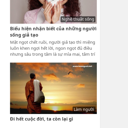
nghề mình phát huy tốt nhất.
Nghệ thuật sống
Biểu hiện nhận biết của những người
sống giả tạo
Mật ngọt chết ruồi, người giả tạo thì miệng
luôn khen ngợi hết lời, ngon ngọt đủ điều
nhưng sâu trong tâm là sự mỉa mai, tâm trí
luôn bày mưu tính kế, những biểu hiện
nhận biết của những người sống giả tạo
này bạn phải hết sức cẩn thận, vì họ không
phải là người tốt và sẽ làm hại bạn.
Làm người
Đi hết cuộc đời, ta còn lại gì