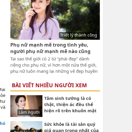
Triết lý thành công
Phụ nữ mạnh mẽ trong tình yêu,
người phụ nữ mạnh mẽ nào cũng
đáng thương
Tại sao thế giới có 2 từ “phái đẹp” dành
riêng cho phụ nữ, vì hơn một nửa thế giới,
phụ nữ luôn mang lại những vẻ đẹp huyền
bí và đặc biệt. Và càng đi sâu vào cuộc sống
hiện đại, phụ nữ càng mạnh mẽ. Nhưng bất
BÀI VIẾT NHIỀU NGƯỜI XEM
Mai
kể điều gì cũng có hai mặt đó là phụ nữ
hỏe
mạnh mẽ, và phụ nữ mạnh mẽ trong tình
Tâm sinh tướng là có
như
yêu, người phụ nữ mạnh mẽ nào cũng
thật, thiện ác đều thể
 và
đáng thương, càng như vậy càng đáng
hiện rõ trên khuôn mặt
Làm người
thương.
mỗi người
khó
Sức khỏe là tài sản quý
giá quan trọng nhất của