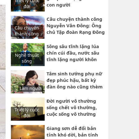
Triết lý cuộc
con người
đời
Câu chuyện thành công
Nguyễn Văn Đông: Ông
Câu chuyện
chủ Tập đoàn Rạng Đông
thành công
cuộc đời phiêu bạc
nhiều nơi để lập nghiệp
Sông sâu tĩnh lặng lúa
lớn
chín cúi đầu, nước sâu
Nghệ thuật
tĩnh lặng người khôn
sống
kiệm lời
Tâm sinh tướng phụ nữ
đẹp phúc hậu, bất kỳ
đàn ông nào cũng thèm
Làm người
muốn
Đời người vô thường
sống chết vô thường,
Triết lý cuộc
cuộc sống vô thường
đời
nào ai biết trước ngày
mai
Giang sơn dễ đổi bản
tính khó dời, bản tính