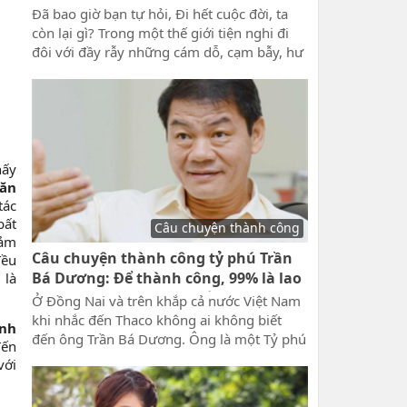
Đã bao giờ bạn tự hỏi, Đi hết cuộc đời, ta
còn lại gì? Trong một thế giới tiện nghi đi
đôi với đầy rẫy những cám dỗ, cạm bẫy, hư
danh và bệnh tật, mất mát, chúng ta chỉ là
những hạt cát li ti, nhỏ nhoi và mỏng
manh. Thấy đó, được đó, còn đó hay mất
đó nó trôi qua nhanh lắm. Sống thật đáng
sống, sống như ta chỉ còn một ngày để
sống để chúng ta ngẫm được, Đi hết cuộc
hấy
đời, ta còn lại gì?
hăn
tác
bất
Câu chuyện thành công
cảm
Câu chuyện thành công tỷ phú Trần
đều
Bá Dương: Để thành công, 99% là lao
 là
động mồ hôi và nước mắt
Ở Đồng Nai và trên khắp cả nước Việt Nam
khi nhắc đến Thaco không ai không biết
ình
đến ông Trần Bá Dương. Ông là một Tỷ phú
đến
tài ba xuất thân từ nghèo khó và đi lên từ
với
hai bàn tay trắng, mồ hôi và nước mắt trộn
lẫn để có được thành công như hôm nay