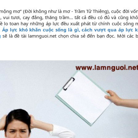
 mộng mơ” (Đời không như là mơ - Trầm Tử Thiêng), cuộc đời vốn
ui tươi, cay đắng, thăng trầm... tất cả đều có đủ và cũng kh
 lo toan hay những áp lực đều xuất phát từ chính cuộc sống 
.
Áp lực khó khăn cuộc sống là gì, cách vượt qua áp lực 
g
sẽ là đề tài lamnguoi.net chọn chia sẻ đến bạn đọc. Mời các 