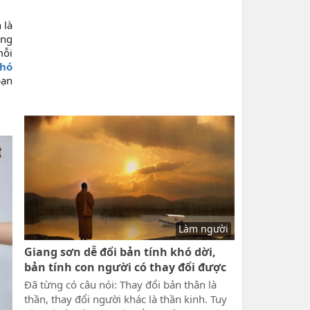
 là
ông
mỗi
khó
bạn
Làm người
Giang sơn dễ đổi bản tính khó dời,
bản tính con người có thay đổi được
không
Đã từng có câu nói: Thay đổi bản thân là
thần, thay đổi người khác là thần kinh. Tuy