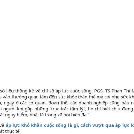
số liệu thống kê về chỉ số áp lực cuộc sống, PGS, TS Phan Thị 
 ta vẫn thường quan tâm đến sức khỏe thân thể mà coi nhẹ sức k
n, ngay ở các cơ quan, đoàn thể, các doanh nghiệp cũng hầu 
 người khi gặp những “trục trặc tâm lý”, họ chỉ biết chịu đựng
t nguy hiểm, nhất là trong xã hội hiện đại”.
 về
áp lực khó khăn cuộc sống là gì, cách vượt qua áp lực 
ất thực tế.