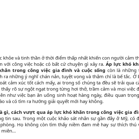
ức khỏe và tinh thần ở thời điểm thấp nhất khiến con người cảm t
n với công việc hoặc có bất cứ chuyện gì xảy ra.
Áp lực khó k
 khăn trong công việc gia đình và cuộc sống
còn là những 
h ra những ý nghĩ chán nản, tuyệt vọng và thậm chí là bế tắc. Ở 
oát cảm xúc tốt cách mấy, ai trong số chúng ta đều sẽ trải qua 
 thấy rõ sự ngột ngạt trong từng hơi thở, trầm cảm và mọi việc 
iên như việc bạn ăn uống sinh hoạt hàng ngày, điều quan trọng
ào và có tìm ra hướng giải quyết mới hay không.
à gì, cách vượt qua áp lực khó khăn trong công việc gia đ
ông tin sau. Trong một cuộc khảo sát nhân sự gần đây ở Mỹ, có 
 phòng. Họ không còn tìm thấy niềm đam mê hay sự thích thú 
 miên...