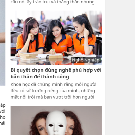
câu nói ấy trần trụi và thẳng thắn nhưng
không phải là vô cớ, ông bà xưa có câu
“Giang sơn dễ đổi bản tính khó dời”, bản
tính con người có tha đổi được không. Ở
đây không là nhận định đúng hoặc sai về
bản chất, bản tính con người mà là chúng
ta sẽ hiểu và nhìn nhận ý nghĩa câu nói này
như thế nào.
Nghề Nghiệp
Bí quyết chọn đúng nghề phù hợp với
bản thân để thành công
Khoa học đã chứng minh rằng mỗi người
đều có sở trường riêng của mình, những
mặt nổi trội mà bạn vượt trội hơn người
khác? Vậy làm thế nào bạn biết mình chọn
 áp
đúng nghề? Điều đó sẽ được lý giải trong Bí
với
quyết chọn đúng nghề phù hợp với bản
cho
thân để thành công. Nắm được những Bí
hải
quyết chọn đúng nghề phù hợp với bản
thân này, bạn sẽ có được sự lựa chọn đúng