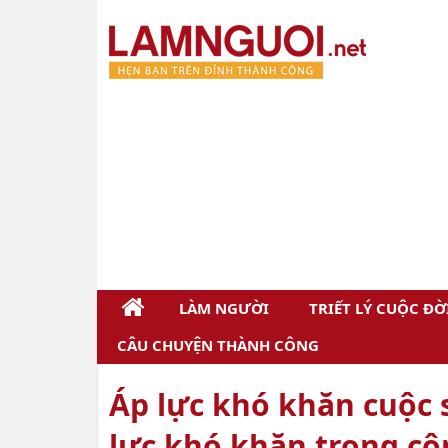
LÀM NGƯỜI
TRIẾT LÝ CUỘC ĐỜ
CÂU CHUYỆN THÀNH CÔNG
Áp lực khó khăn cuộc s
lực khó khăn trong côn