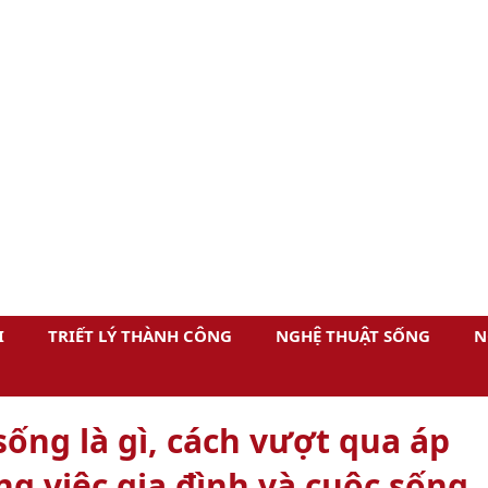
I
TRIẾT LÝ THÀNH CÔNG
NGHỆ THUẬT SỐNG
N
ống là gì, cách vượt qua áp
g việc gia đình và cuộc sống