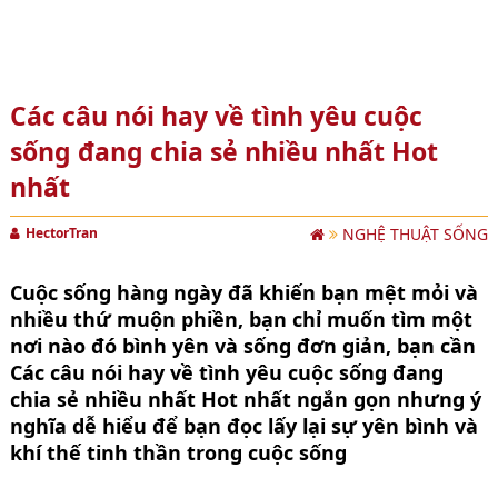
Các câu nói hay về tình yêu cuộc
sống đang chia sẻ nhiều nhất Hot
nhất
HectorTran
NGHỆ THUẬT SỐNG
Cuộc sống hàng ngày đã khiến bạn mệt mỏi và
nhiều thứ muộn phiền, bạn chỉ muốn tìm một
nơi nào đó bình yên và sống đơn giản, bạn cần
Các câu nói hay về tình yêu cuộc sống đang
chia sẻ nhiều nhất Hot nhất ngắn gọn nhưng ý
nghĩa dễ hiểu để bạn đọc lấy lại sự yên bình và
khí thế tinh thần trong cuộc sống