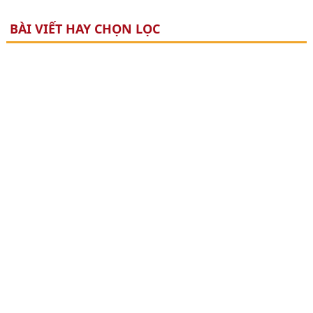
BÀI VIẾT HAY CHỌN LỌC