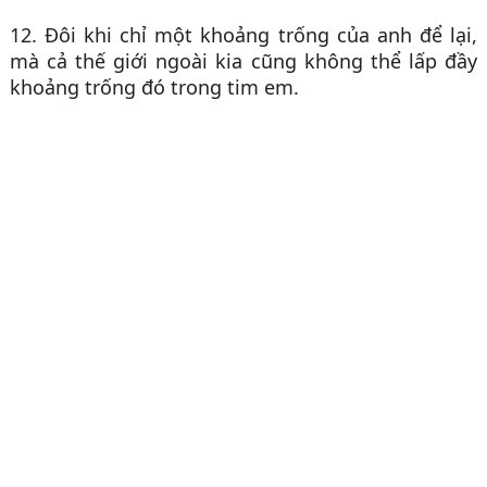
12. Đôi khi chỉ một khoảng trống của anh để lại,
mà cả thế giới ngoài kia cũng không thể lấp đầy
khoảng trống đó trong tim em.