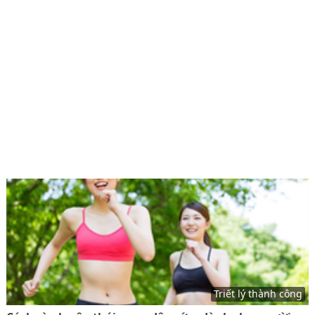
Triết lý thành công