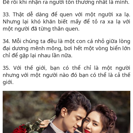
Để rồi khi nhận ra người tổn thương nhất là mình.
33. Thật dễ dàng để quen với một người xa lạ.
Nhưng lại khó khăn biết mấy để tỏ ra xa lạ với
một người đã từng thân quen.
34. Mỗi chúng ta đều là một con cá nhỏ giữa lòng
đại dương mênh mông, bơi hết một vòng biển lớn
chỉ để gặp lại nhau lần nữa.
35. Với thế giới, bạn có thể chỉ là một người
nhưng với một người nào đó bạn có thể là cả thế
giới.