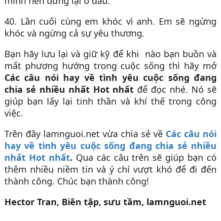
mình nên dừng lại ở đâu.
40. Lần cuối cùng em khóc vì anh. Em sẽ ngừng
khóc và ngừng cả sự yêu thương.
Bạn hãy lưu lại và giữ kỹ để khi nào bạn buồn và
mất phương hướng trong cuộc sống thì hãy mở
Các câu nói hay về tình yêu cuộc sống đang
chia sẻ nhiều nhất Hot nhất
để đọc nhé. Nó sẽ
giúp bạn lấy lại tinh thần và khí thế trong công
việc.
Trên đây lamnguoi.net vừa chia sẻ về
Các câu nói
hay về tình yêu cuộc sống đang chia sẻ nhiều
nhất Hot nhất
.
Qua các câu trên sẽ giúp bạn có
thêm nhiều niềm tin và ý chí vượt khó để đi đến
thành công. Chúc bạn thành công!
Hector Tran, Biên tập, sưu tầm, lamnguoi.net