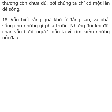
thương còn chưa đủ, bởi chúng ta chỉ có một lần
để sống.
18. Vẫn biết rằng quá khứ ở đằng sau, và phải
sống cho những gì phía trước. Nhưng đôi khi đôi
chân vẫn bước ngược dẫn ta về tìm kiếm những
nỗi đau.