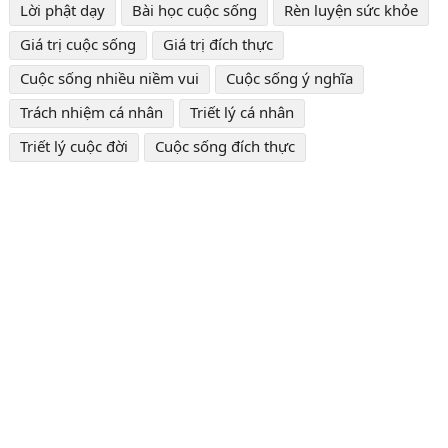
Lời phật dạy
Bài học cuộc sống
Rèn luyện sức khỏe
Giá trị cuộc sống
Giá trị đích thực
Cuộc sống nhiều niềm vui
Cuộc sống ý nghĩa
Trách nhiệm cá nhân
Triết lý cá nhân
Triết lý cuộc đời
Cuộc sống đích thực