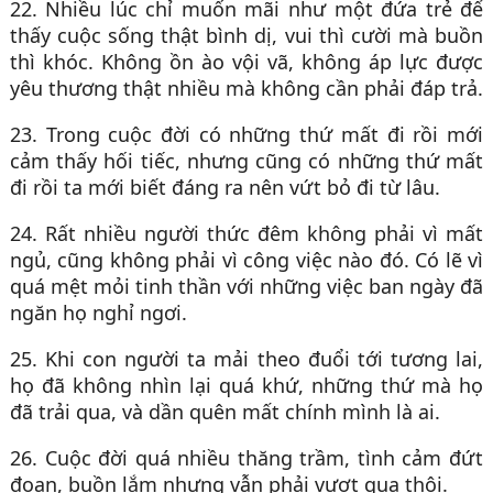
22. Nhiều lúc chỉ muốn mãi như một đứa trẻ để
thấy cuộc sống thật bình dị, vui thì cười mà buồn
thì khóc. Không ồn ào vội vã, không áp lực được
yêu thương thật nhiều mà không cần phải đáp trả.
23. Trong cuộc đời có những thứ mất đi rồi mới
cảm thấy hối tiếc, nhưng cũng có những thứ mất
đi rồi ta mới biết đáng ra nên vứt bỏ đi từ lâu.
24. Rất nhiều người thức đêm không phải vì mất
ngủ, cũng không phải vì công việc nào đó. Có lẽ vì
quá mệt mỏi tinh thần với những việc ban ngày đã
ngăn họ nghỉ ngơi.
25. Khi con người ta mải theo đuổi tới tương lai,
họ đã không nhìn lại quá khứ, những thứ mà họ
đã trải qua, và dần quên mất chính mình là ai.
26. Cuộc đời quá nhiều thăng trầm, tình cảm đứt
đoạn, buồn lắm nhưng vẫn phải vượt qua thôi.