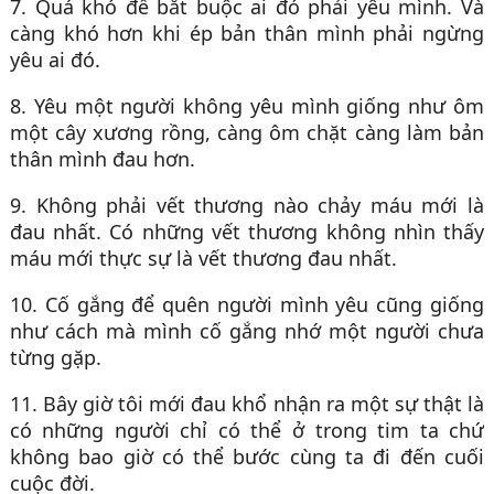
7. Quá khó để bắt buộc ai đó phải yêu mình. Và
càng khó hơn khi ép bản thân mình phải ngừng
yêu ai đó.
8. Yêu một người không yêu mình giống như ôm
một cây xương rồng, càng ôm chặt càng làm bản
thân mình đau hơn.
9. Không phải vết thương nào chảy máu mới là
đau nhất. Có những vết thương không nhìn thấy
máu mới thực sự là vết thương đau nhất.
10. Cố gắng để quên người mình yêu cũng giống
như cách mà mình cố gắng nhớ một người chưa
từng gặp.
11. Bây giờ tôi mới đau khổ nhận ra một sự thật là
có những người chỉ có thể ở trong tim ta chứ
không bao giờ có thể bước cùng ta đi đến cuối
cuộc đời.