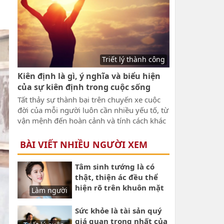
những bài học thất bại cay đắng và nghiệt
ngã.
Triết lý thành công
Kiên định là gì, ý nghĩa và biểu hiện
của sự kiên định trong cuộc sống
Tất thảy sự thành bại trên chuyến xe cuộc
đời của mỗi người luôn cần nhiều yếu tố, từ
vận mệnh đến hoàn cảnh và tính cách khác
nhau. Trong đó, điều thực sự quan trọng
cần phải được rèn luyện để đi đến mục đích
BÀI VIẾT NHIỀU NGƯỜI XEM
cuối cùng, để đạt được thành công, người
đó phải có tính kiên định. Vậy, Kiên định là
Tâm sinh tướng là có
gì, ý nghĩa và biểu hiện của sự kiên định
thật, thiện ác đều thể
trong cuộc sống như thế nào.
hiện rõ trên khuôn mặt
Làm người
mỗi người
Sức khỏe là tài sản quý
giá quan trọng nhất của