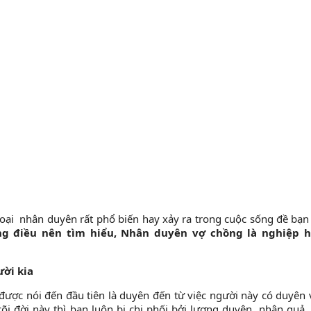
 loại nhân duyên rất phổ biến hay xảy ra trong cuộc sống đề bạn
 điều nên tìm hiểu, Nhân duyên vợ chồng là nghiệp 
ười kia
được nói đến đầu tiên là duyên đến từ việc người này có duyên 
 cõi đời này thì bạn luôn bị chi phối bởi lương duyên, nhân quả.