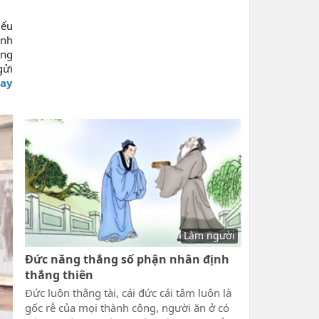
iểu
ịnh
ống
gửi
hay
Làm người
Đức năng thắng số phận nhân định
thắng thiên
Đức luôn thắng tài, cái đức cái tâm luôn là
gốc rễ của mọi thành công, người ăn ở có