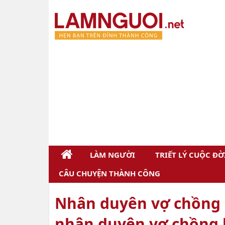
LÀM NGƯỜI
TRIẾT LÝ CUỘC ĐỜ
CÂU CHUYỆN THÀNH CÔNG
Nhân duyên vợ chồng 
nhân duyên vợ chồng 