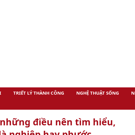
I
TRIẾT LÝ THÀNH CÔNG
NGHỆ THUẬT SỐNG
N
những điều nên tìm hiểu,
là nghiệp hay phước