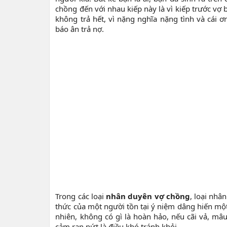
chồng đến với nhau kiếp này là vì kiếp trước v
không trả hết, vì nặng nghĩa nặng tình và cái 
báo ân trả nợ.
Trong các loại
nhân duyên vợ chồng
, loại nhâ
thức của một người tồn tại ý niệm dâng hiến mộ
nhiên, không có gì là hoàn hảo, nếu cãi vả, mâ
cảm rạn nứt là điều khó tránh khỏi.