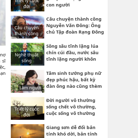
Triết lý cuộc
con người
đời
Câu chuyện thành công
Nguyễn Văn Đông: Ông
Câu chuyện
chủ Tập đoàn Rạng Đông
thành công
cuộc đời phiêu bạc
nhiều nơi để lập nghiệp
Sông sâu tĩnh lặng lúa
lớn
chín cúi đầu, nước sâu
 nợ
Nghệ thuật
tĩnh lặng người khôn
 sĩ
sống
kiệm lời
ệc,
bạn
Tâm sinh tướng phụ nữ
đẹp phúc hậu, bất kỳ
đàn ông nào cũng thèm
Làm người
muốn
Đời người vô thường
sống chết vô thường,
Triết lý cuộc
cuộc sống vô thường
đời
nào ai biết trước ngày
mai
Giang sơn dễ đổi bản
tính khó dời, bản tính