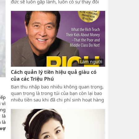
đức sẽ luôn gặp lành, luôn có sự thay đổi
rất lớn trong vận mệnh, đức năng thắng số
phận nhân định thắng thiên, mọi chuyện
thành bại đề do ta mà ra, ta chính là
nguyên căn và quyết định số phận của
mình trong kiếp này cũng như các kiếp sau
này.
Làm người
Cách quản lý tiền hiệu quả giàu có
của các Triệu Phú
Bạn thu nhập bao nhiêu không quan trọng,
quan trọng là trong túi của bạn còn lại bao
iếp
nhiêu tiền sau khi đã chi phí sinh hoạt hàng
 vì
ngày, và số tiền còn lại đó bạn quản lý như
ồng
thế nào để bạn vẫn có thể làm giàu và ngày
 là
càng có rất nhiều tiên. Hãy đọc Cách quản
 là
lý tiền hiệu quả của các Triệu Phú để biết
 vợ
được bạn cần làm gì.