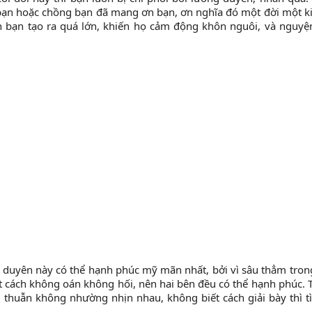
ợ bạn hoặc chồng bạn đã mang ơn bạn, ơn nghĩa đó một đời một k
ơn bạn tạo ra quá lớn, khiến họ cảm động khôn nguôi, và nguyệ
n duyên này có thể hạnh phúc mỹ mãn nhất, bởi vì sâu thẳm tron
t cách không oán không hối, nên hai bên đều có thể hạnh phúc. 
u thuẫn không nhường nhịn nhau, không biết cách giải bày thì t