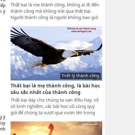
Thất bại là mẹ thành công, không ai đi đến
iếp
thành công mà không trải qua thất bại.
n ý
Người thành công là người không bao giờ
nản lòng trước thất bại. Thật bại để thành
công luôn là bài học quý hơn ngàn vàng mà
bất kỳ ai muốn thành công đều phải trải
qua và vượt qua thử thách.
Triết lý thành công
Thất bại là mẹ thành công, là bài học
sâu sắc nhất của thành công
Thất bại dạy cho chúng ta vạn điều hay, vô
số kinh nghiệm, các bài học vô cùng quý
giá để chúng ta vượt qua vươn lên trong
g ý
cuộc sống. Thất bại là mẹ thành công, là bài
Tuy
học sâu sắc nhất của thành công, những ai
ình
muốn làm nên nghiệp lớn phải trải qua