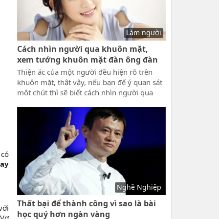
Làm người
Cách nhìn người qua khuôn mặt,
xem tướng khuôn mặt đàn ông đàn
bà phụ nữ
Thiện ác của một người đều hiện rõ trên
khuôn mặt, thật vậy, nếu bạn để ý quan sát
một chút thì sẽ biết cách nhìn người qua
khuôn mặt, xem tướng khuôn mặt đàn ông
đàn bà phụ nữ. Không cần quá tốn nhiều
công sức để suy đoán lòng người, thường
thì những đặc điểm thể hiện rõ nhân cách
và tính cách của một người đều trên khuôn
qua thông qua những đường nét là nhìn là
 có
hay
biết ngay
Nghề Nghiệp
Thất bại để thành công vì sao là bài
với
học quý hơn ngàn vàng
 Vợ