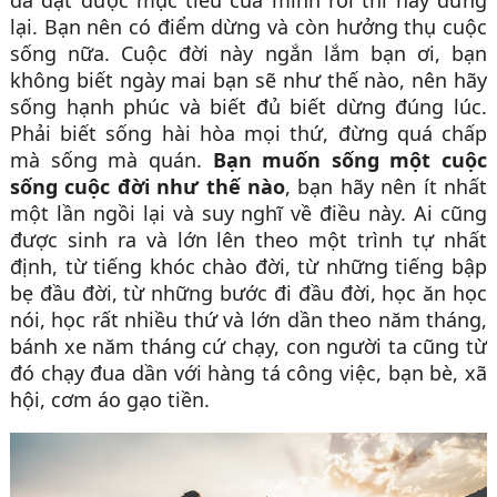
đã đạt được mục tiêu của mình rồi thì hãy dừng
lại. Bạn nên có điểm dừng và còn hưởng thụ cuộc
sống nữa. Cuộc đời này ngắn lắm bạn ơi, bạn
không biết ngày mai bạn sẽ như thế nào, nên hãy
sống hạnh phúc và biết đủ biết dừng đúng lúc.
Phải biết sống hài hòa mọi thứ, đừng quá chấp
mà sống mà quán.
Bạn muốn sống một cuộc
sống cuộc đời như thế nào
, bạn hãy nên ít nhất
một lần ngồi lại và suy nghĩ về điều này. Ai cũng
được sinh ra và lớn lên theo một trình tự nhất
định, từ tiếng khóc chào đời, từ những tiếng bập
bẹ đầu đời, từ những bước đi đầu đời, học ăn học
nói, học rất nhiều thứ và lớn dần theo năm tháng,
bánh xe năm tháng cứ chạy, con người ta cũng từ
đó chạy đua dần với hàng tá công việc, bạn bè, xã
hội, cơm áo gạo tiền.