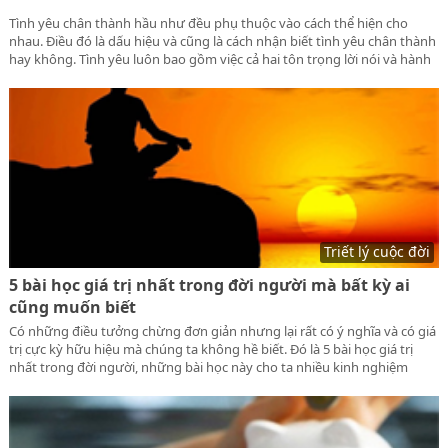
Tình yêu chân thành hầu như đều phụ thuộc vào cách thể hiện cho
nhau. Điều đó là dấu hiệu và cũng là cách nhận biết tình yêu chân thành
hay không. Tình yêu luôn bao gồm việc cả hai tôn trọng lời nói và hành
động lẫn nhau, luôn tha thứ và có sự hy sinh với nhau.
Triết lý cuộc đời
5 bài học giá trị nhất trong đời người mà bất kỳ ai
cũng muốn biết
Có những điều tưởng chừng đơn giản nhưng lại rất có ý nghĩa và có giá
trị cực kỳ hữu hiệu mà chúng ta không hề biết. Đó là 5 bài học giá trị
nhất trong đời người, những bài học này cho ta nhiều kinh nghiệm
sống và nhiều biết trên đường đời mà bất kỳ ai cũng phải trải qua. Hãy
cùng lamnguoi.net điểm qua 5 bài học giá trị nhất trong đời người mà
bất kỳ ai cũng muốn biết.