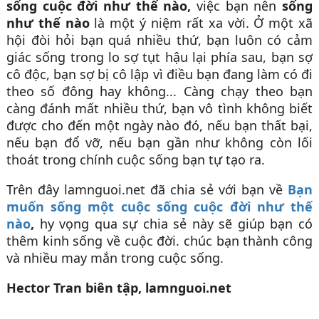
sống cuộc đời như thế nào,
việc bạn nên
sống
như thế nào
là một ý niệm rất xa vời. Ở một xã
hội đòi hỏi bạn quá nhiều thứ, bạn luôn có cảm
giác sống trong lo sợ tụt hậu lại phía sau, bạn sợ
cô độc, bạn sợ bị cô lập vì điều bạn đang làm có đi
theo số đông hay không... Càng chạy theo bạn
càng đánh mất nhiều thứ, bạn vô tình không biết
được cho đến một ngày nào đó, nếu bạn thất bại,
nếu bạn đổ vỡ, nếu bạn gần như không còn lối
thoát trong chính cuộc sống bạn tự tạo ra.
Trên đây lamnguoi.net đã chia sẻ với bạn về
Bạn
muốn sống một cuộc sống cuộc đời như thế
nào
,
hy vọng qua sự chia sẻ này sẽ giúp bạn có
thêm kinh sống về cuộc đời. chúc bạn thành công
và nhiều may mắn trong cuộc sống.
Hector Tran biên tập, lamnguoi.net